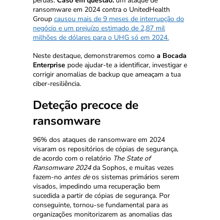
perdas.
Caso em questão:
um ataque de
ransomware em 2024 contra o UnitedHealth
Group
causou mais de 9 meses de interrupção do
negócio e um prejuízo estimado de 2,87 mil
milhões de dólares para o UHG só em 2024.
Neste destaque, demonstraremos como
a Bocada
Enterprise
pode ajudar-te a identificar, investigar e
corrigir anomalias de backup que ameaçam a tua
ciber-resiliência.
Deteção precoce de
ransomware
96% dos ataques de ransomware em 2024
visaram os repositórios de cópias de segurança,
de acordo com o relatório
The State of
Ransomware 2024
da Sophos, e muitas vezes
fazem-no
antes de
os sistemas primários serem
visados, impedindo uma recuperação bem
sucedida a partir de cópias de segurança. Por
conseguinte, tornou-se fundamental para as
organizações monitorizarem as anomalias das